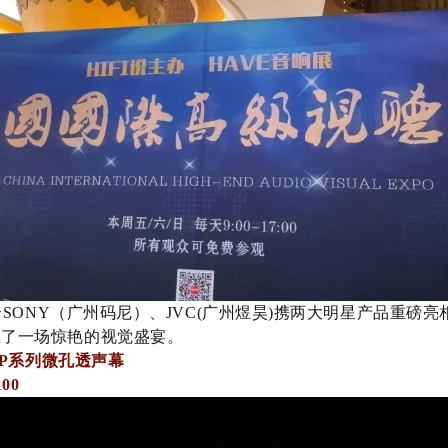
SONY（
广州码尼）、JVC(广州煜昊)
携两大明星产品重磅亮
上了一场惊艳的视觉盛宴。
钻MP系列微孔透声幕
00