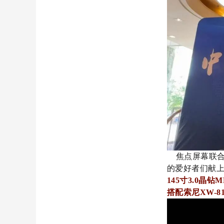
焦点屏幕联合
的爱好者们献
145寸3.0晶
搭配
索尼XW-81