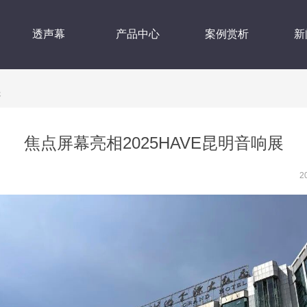
透声幕
产品中心
案例赏析
新
展
焦点屏幕亮相2025HAVE昆明音响展
2