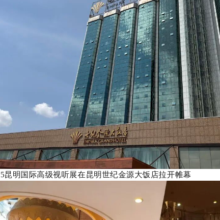
25昆明国际高级视听展在昆明世纪金源大饭店拉开帷幕