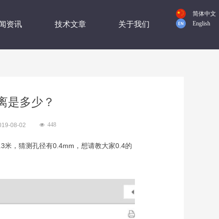
简体中文
闻资讯
技术文章
关于我们
English
离是多少？
448
019-08-02
넶
，猜测孔径有0.4mm，想请教大家0.4的