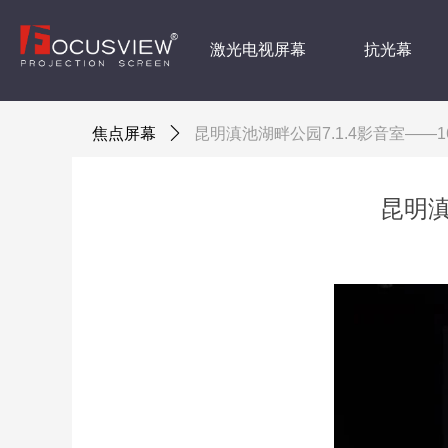
激光电视屏幕
抗光幕
焦点屏幕
ꄲ
昆明滇池湖畔公园7.1.4影音室——
昆明滇