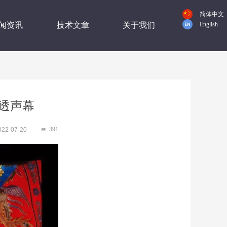
简体中文
闻资讯
技术文章
关于我们
English
孔透声幕
391
022-07-20
넶