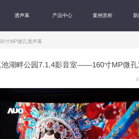
透声幕
产品中心
案例赏析
新
160寸MP微孔透声幕
池湖畔公园7.1.4影音室——160寸MP微
2