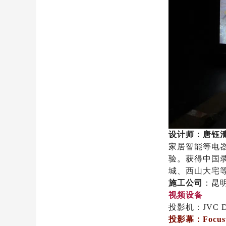
设计师：唐钰
家居智能等电
验。获得中国
城、西山大宅
施工公司
：昆
视频设备
投影机：JVC D
投影幕：Focu