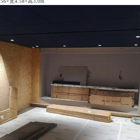
6×宽4.58×高3.0m