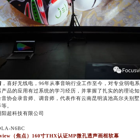
清
，喜好无线电，96年从事音响行业工作至今，对专业弱电
器产品的应用有过系统的学习经历，并掌握了扎实的的理论知
录音协会录音师、调音师，代表作有云南昆明滇池高尔夫别墅
等等。
明阳超科技有限公司
LA-N6BC
sview（焦点）160寸THX认证MP微孔透声画框软幕