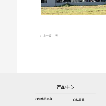
上一篇：
无
ꄴ
产品中心
超短焦抗光幕
白钻软幕