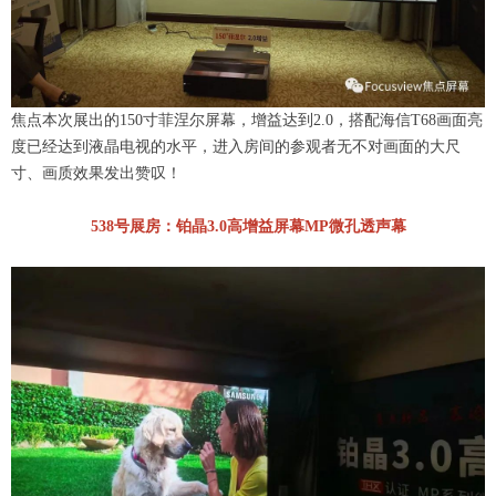
焦点本次展出的150寸菲涅尔屏幕，增益达到2.0，搭配海信T68画面亮
度已经达到液晶电视的水平，进入房间的参观者无不对画面的大尺
寸、画质效果发出赞叹！
538号展房：铂晶3.0高增益屏幕MP微孔透声幕