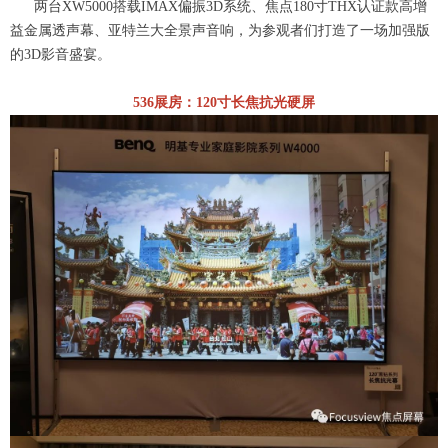
两台XW5000搭载IMAX偏振3D系统、焦点180寸THX认证款高增
益金属透声幕、亚特兰大全景声音响，为参观者们打造了一场加强版
的3D影音盛宴。
536展房：120寸长焦抗光硬屏