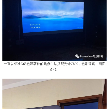
一直以标准D65色温著称的焦点白钻搭配光锋C800，色彩逼真、画面
柔和。