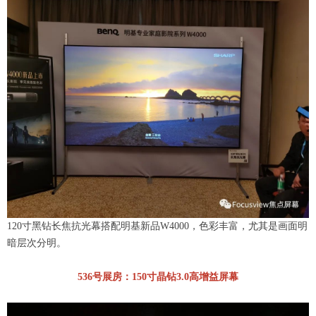
120寸黑钻长焦抗光幕搭配明基新品W4000，色彩丰富，尤其是画面明
暗层次分明。
536号展房：150寸晶钻3.0高增益屏幕