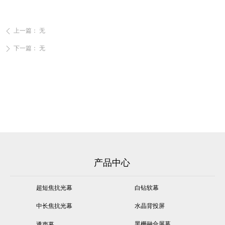
上一篇：
无
ꄴ
下一篇：
无
ꄲ
产品中心
超短焦抗光幕
白钻软幕
中长焦抗光幕
水晶背投屏
黑栅融合屏幕
透声幕