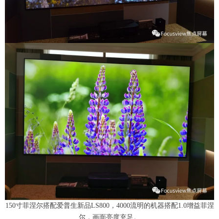
150寸菲涅尔搭配爱普生新品LS800，4000流明的机器搭配1.0增益菲涅
尔，画面亮度充足。