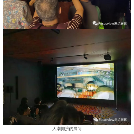
人潮拥挤的展间