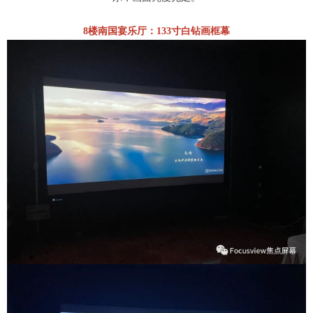
8楼南国宴乐厅：133寸白钻画框幕