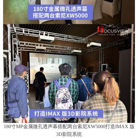
180寸MP金属微孔透声幕搭配两台索尼XW5000打造IMAX 版
3D影院系统