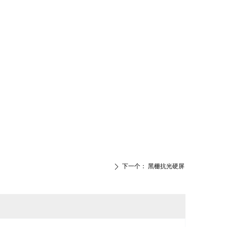
下一个：
黑栅抗光硬屏
ꄲ