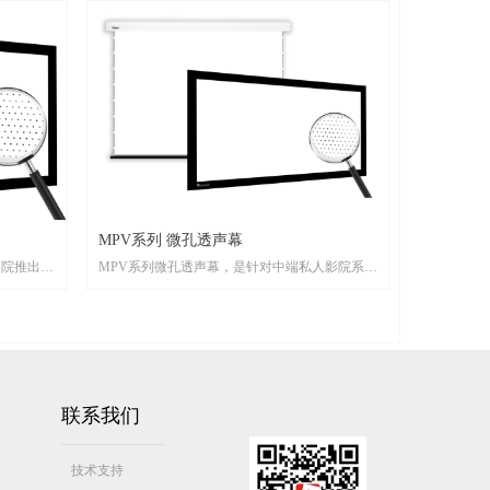
MPV系列 微孔透声幕
影院推出的
MPV系列微孔透声幕，是针对中端私人影院系统
亮度提升
推出的可透声投影屏幕，标准1.0增益、D65反射
为
色温，可充分还原投影机色彩，屏幕表面布满透
增加了观影
声微孔，微孔直径仅为0.5mm，采用目前全球最
穿透效
尖端的加工技术制造而成，3.7m外微孔即不可
整幅无拼
见，大大增加了观影范围。穿孔率约为3%，高
可以支持
保真的声音穿透效果。相对于穿孔率5%的MP系
联系我们
画质更加细
列透声幕，MPV系列透声幕具有更高的性价比。
分辨率支持8k,充分满足4K投影的显示需求。可
做画框幕、电动幕。
技术支持