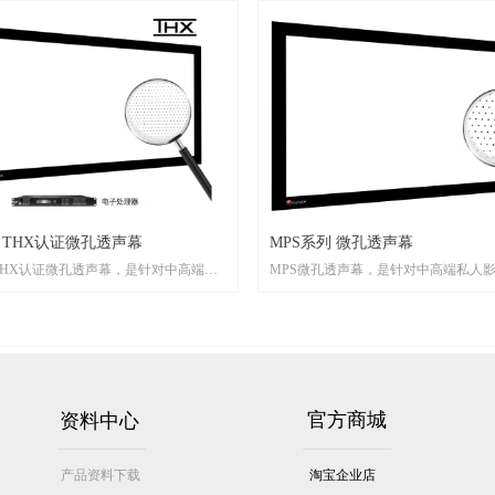
 THX认证微孔透声幕
MPS系列 微孔透声幕
THX认证微孔透声幕，是针对中高端私
MPS微孔透声幕，是针对中高端私人
统推出的旗舰级透声投影屏幕，获得美
微孔透声幕，银幕1.3增益亮度，画面
认证，是目前中国唯一一款获此认证的产
30%；表面布满透声微孔，微孔直径仅
表面布满透声微孔，微孔直径仅为
0.5mm，3.7m外微孔即不可见，大大
上一页
1
下一页
m，采用目前全球最尖端的加工技术制造而
范围；穿孔率高达5%，高保真的声音
4m外微孔即不可见，大大增加了观影范
果，超过电影银幕国家标准2倍；幕面
率约为 5%，高保真的声音穿透效果。
接，画质细腻；MPS系列透声屏幕，
资料中心
官方商城
的面积仅为0.125mm²，以 150” 16:9
8K,充分满足 4K 投影机的显示需求，
，微孔面积仅为1080P每个像素的4%，
腻精致。
4K分辨率的投影机，其微孔面积也仅为
产品资料下载
淘宝企业店
面积的17%，支持8K显示，充分满足