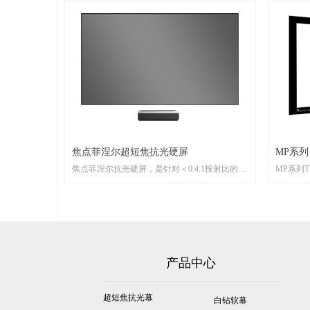
焦点菲涅尔超短焦抗光硬屏
MP系列
焦点菲涅尔抗光硬屏，是针对＜0.4:1投射比的单
MP系列
侧偏轴光源超短焦投影机（即常见的激光电视）
人影院系
而设计的抗光屏幕。该款屏幕采用焦点独立开发
国THX
的菲涅尔结构光学膜材，涂覆专用光学涂层，结
品。银幕
合复合金属基板制作而成。屏幕本体厚度小于6
0.4m
㎜，包含结构框架总体厚度约为20mm，10mm超
成，2.
窄边框设计，幕面平整，可以紧贴墙面。屏幕表
围。穿孔
产品中心
面采用耐划伤的高分子复合材料制成，并进行了
幕面每个微孔
防眩光处理，可以有效避免反射眩光的产生。2.0
屏幕为例
增益大幅提升画面亮度。
即使采用
超短焦抗光幕
白钻软幕
每个像素