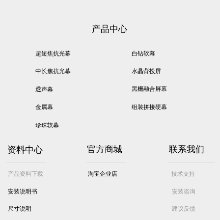
（16：9）260寸整幅无拼接。此
透效果，超过电影银幕国家标准2
外微孔即不可见，大大增加了观
款屏幕也被某顶级院线公司选中
倍；幕面整幅无拼接，画质细
影范围。穿孔率约为3%，高保真
作为其在线影院系统的配套屏
腻；MPS系列透声屏幕，可以支
的声音穿透效果。相对于穿孔率
产品中心
幕。
持8K,充分满足 4K 投影机的显示
5%的MP系列透声幕，MPV系列
需求，画质更加细腻精致。
透声幕具有更高的性价比。分辨
超短焦抗光幕
率支持8k,充分满足4K投影的显示
白钻软幕
需求。可做画框幕、电动幕。
中长焦抗光幕
水晶背投屏
黑栅融合屏幕
透声幕
金属幕
组装拼接硬幕
珍珠软幕
资料中心
官方商城
联系我们
产品资料下载
淘宝企业店
技术支持
安装说明书
安装咨询
尺寸说明
建议反馈