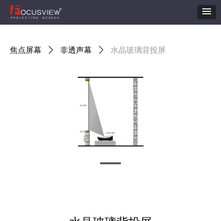
焦点屏幕
ꄲ
非透声幕
ꄲ
水晶玻璃背投屏