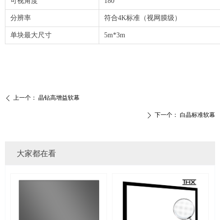
可视角度
180°
分辨率
符合4K标准（视网膜级）
单块最大尺寸
5m*3m
上一个：
晶钻高增益软幕
ꄴ
下一个：
白晶标准软幕
ꄲ
大家都在看