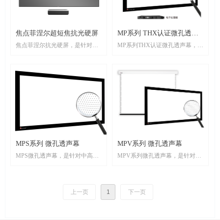
焦点菲涅尔超短焦抗光硬屏
MP系列 THX认证微孔透声
焦点菲涅尔抗光硬屏，是针对＜
MP系列THX认证微孔透声幕，是
幕
0.4:1投射比的单侧偏轴光源超短
针对中高端私人影院系统推出的
焦投影机（即常见的激光电视）
旗舰级透声投影屏幕，获得美国
而设计的抗光屏幕。该款屏幕采
THX认证，是目前中国唯一一款
用焦点独立开发的菲涅尔结构光
获此认证的产品。银幕表面布满
学膜材，涂覆专用光学涂层，结
透声微孔，微孔直径仅为
合复合金属基板制作而成。屏幕
0.4mm，采用目前全球最尖端的
本体厚度小于6㎜，包含结构框架
加工技术制造而成，2.4m外微孔
总体厚度约为20mm，10mm超窄
即不可见，大大增加了观影范
边框设计，幕面平整，可以紧贴
围。穿孔率约为 5%，高保真的声
墙面。屏幕表面采用耐划伤的高
MPS系列 微孔透声幕
音穿透效果。幕面每个微孔的面
MPV系列 微孔透声幕
分子复合材料制成，并进行了防
积仅为0.125mm²，以 150” 16:9屏
MPS微孔透声幕，是针对中高端
MPV系列微孔透声幕，是针对中
眩光处理，可以有效避免反射眩
幕为例，微孔面积仅为1080P每个
私人影院推出的微孔透声幕，银
端私人影院系统推出的可透声投
光的产生。2.0增益大幅提升画面
像素的4%，即使采用4K分辨率的
幕1.3增益亮度，画面亮度提升
影屏幕，标准1.0增益、D65反射
亮度。
投影机，其微孔面积也仅为每个
30%；表面布满透声微孔，微孔
色温，可充分还原投影机色彩，
上一页
1
下一页
像素面积的17%，支持8K显示，
直径仅为0.5mm，3.7m外微孔即
屏幕表面布满透声微孔，微孔直
充分满足4K投影机的显示需求。
不可见，大大增加了观影范围；
径仅为0.5mm，采用目前全球最
幕面幅高达到3.2米，可实现
穿孔率高达5%，高保真的声音穿
尖端的加工技术制造而成，3.7m