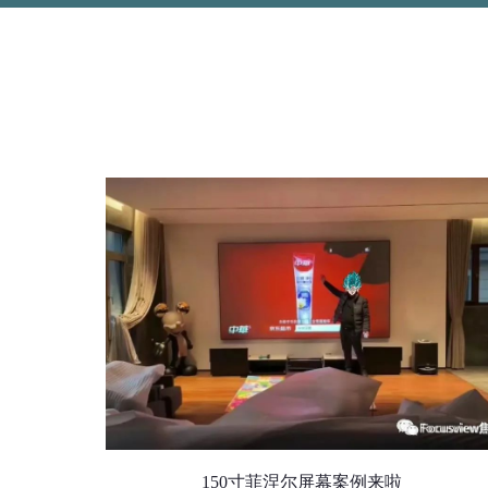
150寸菲涅尔屏幕案例来啦