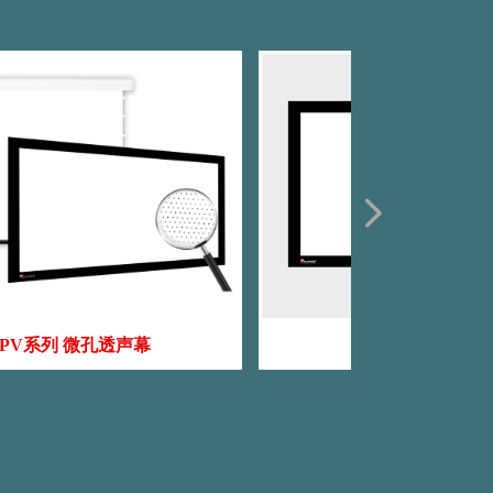
넲
PV系列 微孔透声幕
AD系列 编织透