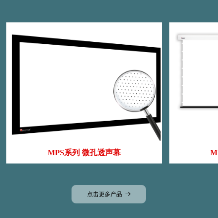
MPS系列 微孔透声幕
M
点击更多产品
뀠