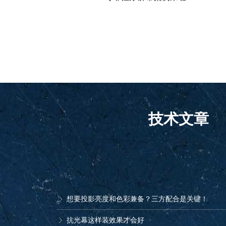
技术文章
家庭影院透声幕：编织幕和微孔幕如何选择（一）
长焦抗光幕会让画面偏色吗？
影响抗光幕效果的关键因素-对比度
抗光幕使用与安装的注意事项
家庭影院中幕布的使用和保养
抗光幕怎样用效果才会好（二）——室内灯光与装
抗光幕怎样用效果才会好（一）——抗光幕的安装
如何挑选真正适合自己的投影屏幕
微孔透声幕看的一脸都是孔，请问不同孔径的观看
支持4K的屏幕都有哪些要求
HDR的投影机还要配“HDR”幕？
“玻纤”、“白塑”、“PVC”我们哪里不一样--聊聊家
ꁕ
ꁕ
ꁕ
ꁕ
ꁕ
ꁕ
ꁕ
ꁕ
ꁕ
ꁕ
ꁕ
ꁕ
想要投影亮度和色彩兼备？三方配合是关键！
ꁕ
抗光幕这样装效果才会好
ꁕ