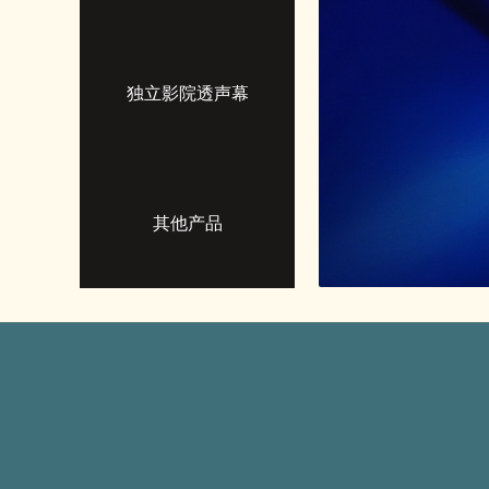
独立影院透声幕
其他产品