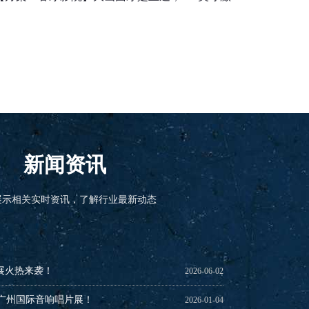
电视 7.1客厅影院
新闻资讯
展示相关实时资讯，了解行业最新动态
上海SIAV展
州国际音响展
-焦点屏幕为您精彩呈现
3北京国际音响展
列
3广州国际音响唱片展
河源生产基地正式建成投产
软幕现已上市！
场上出现仿冒焦点品牌产品
高增益Crystal Diamond 晶钻系列
涅尔屏幕亮相2021广州国际音响唱片展
南京举行，焦点屏幕现场助阵！
2025-08-27
2025-08-27
2024-05-06
2023-05-12
2023-05-08
2023-05-06
2022-10-11
2022-07-20
2022-07-01
2021-08-02
2021-08-02
2020-12-07
音展火热来袭！
2026-06-02
5广州国际音响唱片展！
2026-01-04