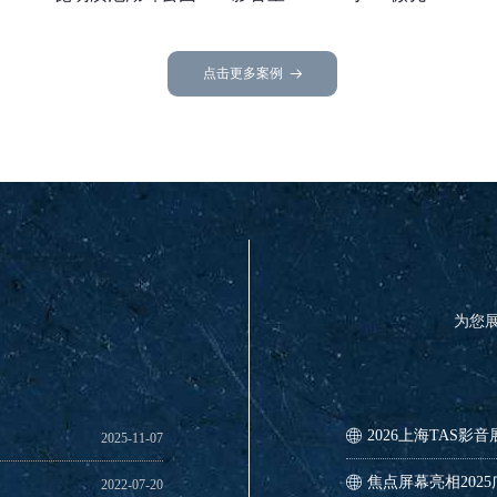
声幕
点击更多案例
뀠
为您
焦点屏幕亮相2025
焦点闪耀2024广
2024上海TAS展
焦点屏幕亮相202
焦点高增益铂晶系
焦点屏幕亮相202
深圳焦点公司广东
焦点150寸菲涅尔
严正声明：关于市
HDR影院利器——3.0
焦点首发150寸菲
三星新品发布会在
ꄓ
ꄓ
ꄓ
ꄓ
ꄓ
ꄓ
ꄓ
ꄓ
ꄓ
ꄓ
ꄓ
ꄓ
饰
位置
距离是多少？
用幕的材质
2020-04-09
2020-04-06
2020-03-30
2020-03-20
2020-02-17
2019-10-14
2019-09-27
2019-08-13
2019-08-02
2019-04-22
2019-04-02
2019-01-23
2026上海TAS影
ꄓ
2025-11-07
焦点屏幕亮相202
ꄓ
2022-07-20