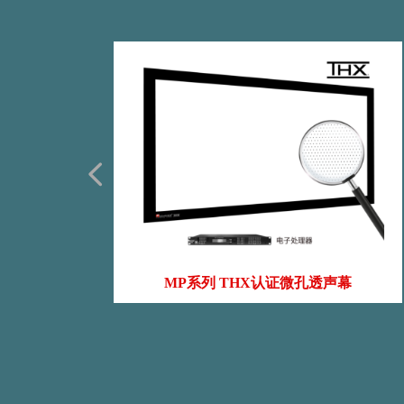
넳
光硬屏
光软幕
抗光幕
声幕
光幕
硬幕
幕
幕
幕
幕
幕
幕
幕
幕
屏
MP系列 THX认证微孔透声幕