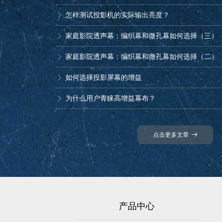
怎样测试投影机的实际输出亮度？
ꁕ
家庭影院透声幕：编织幕和微孔幕如何选择（三）
ꁕ
家庭影院透声幕：编织幕和微孔幕如何选择（二）
ꁕ
如何选择投影屏幕的增益
ꁕ
为什么用户青睐高增益幕布？
ꁕ
如何在家庭影院中用好高增益的玻珠幕
ꁕ
点击更多文章
뀠
产品中心